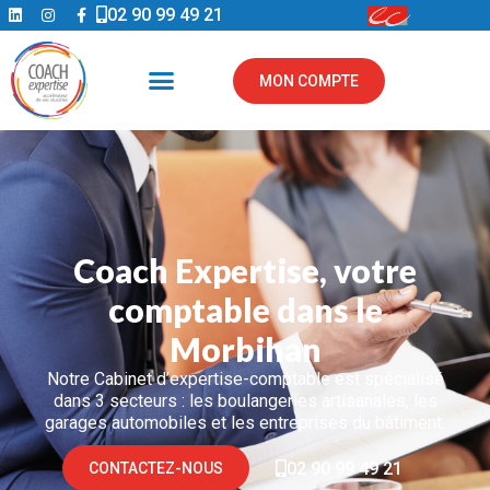
02 90 99 49 21
MON COMPTE
Coach Expertise, votre
comptable dans le
Morbihan
Notre Cabinet d’expertise-comptable est spécialisé
dans 3 secteurs : les boulangeries artisanales, les
garages automobiles et les entreprises du bâtiment.
02 90 99 49 21
CONTACTEZ-NOUS