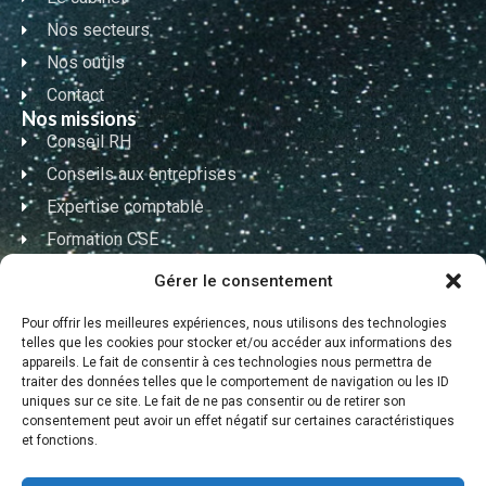
Nos secteurs
Nos outils
Contact
Nos missions
Conseil RH
Conseils aux entreprises
Expertise comptable
Formation CSE
Formation RH
Gérer le consentement
Nos coordonnées
Pour offrir les meilleures expériences, nous utilisons des technologies
telles que les cookies pour stocker et/ou accéder aux informations des
02 90 99 49 21
appareils. Le fait de consentir à ces technologies nous permettra de
traiter des données telles que le comportement de navigation ou les ID
uniques sur ce site. Le fait de ne pas consentir ou de retirer son
contact@coach-expertise.fr
consentement peut avoir un effet négatif sur certaines caractéristiques
et fonctions.
86 avenue de la Marne 56000 Vannes