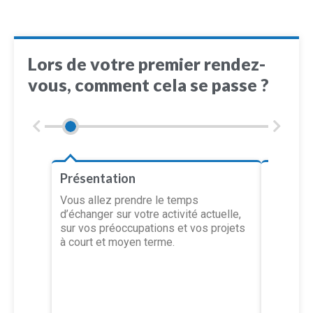
Lors de votre premier rendez-
vous, comment cela se passe ?
Présentation
Définit
Vous allez prendre le temps
L’object
d’échanger sur votre activité actuelle,
est de f
sur vos préoccupations et vos projets
d’appréh
à court et moyen terme.
de suivi
besoin d
d’une mi
approfond
révision 