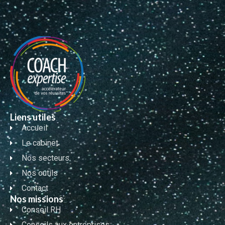
Liens utiles
Accueil
Le cabinet
Nos secteurs
Nos outils
Contact
Nos missions
Conseil RH
Conseils aux entreprises