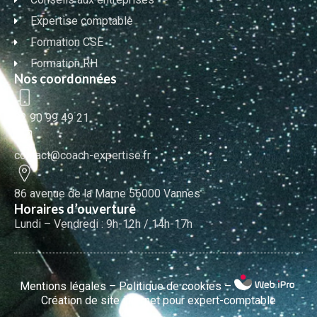
Expertise comptable
Formation CSE
Formation RH
Nos coordonnées
02 90 99 49 21
contact@coach-expertise.fr
86 avenue de la Marne 56000 Vannes
Horaires d’ouverture
Lundi – Vendredi : 9h-12h / 14h-17h
Mentions légales
–
Politique de cookies
–
Création de site internet pour expert-comptable