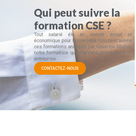
Qui peut suivre la
formation CSE ?
Tout salarié élu au comité social et
économique pour la première fois peut suivre
ces formations animées par Séverine Michel,
notre formatrice qui intervient directement en
entreprise.
CONTACTEZ-NOUS