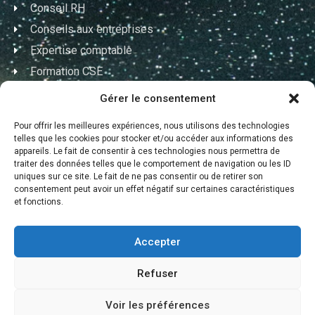
Conseil RH
Conseils aux entreprises
Expertise comptable
Formation CSE
Formation RH
Gérer le consentement
Nos coordonnées
Pour offrir les meilleures expériences, nous utilisons des technologies
telles que les cookies pour stocker et/ou accéder aux informations des
02 90 99 49 21
appareils. Le fait de consentir à ces technologies nous permettra de
traiter des données telles que le comportement de navigation ou les ID
uniques sur ce site. Le fait de ne pas consentir ou de retirer son
contact@coach-expertise.fr
consentement peut avoir un effet négatif sur certaines caractéristiques
et fonctions.
86 avenue de la Marne 56000 Vannes
Horaires d’ouverture
Accepter
Lundi – Vendredi : 9h-12h / 14h-17h
Refuser
Voir les préférences
Mentions légales
–
Politique de cookies
–