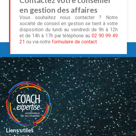
en gestion des affaires
Vous souhaitez nous contacter ? Notre
société de conseil en gestion se tient à votre
disposition du lundi au vendredi de 9h à 12h
et de 14h à 17h par téléphone au
02 90 99 49
21
ou via notre
formulaire de contact
.
Liens utiles