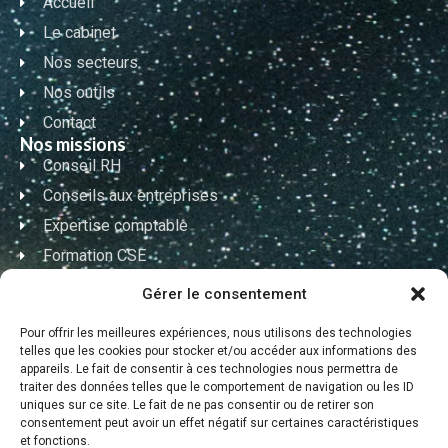
Accueil
Le cabinet
Nos secteurs
Nos outils
Contact
Nos missions
Conseil RH
Conseils aux entreprises
Expertise comptable
Formation CSE
Formation RH
Gérer le consentement
Nos coordonnées
Pour offrir les meilleures expériences, nous utilisons des technologies
telles que les cookies pour stocker et/ou accéder aux informations des
02 90 99 49 21
appareils. Le fait de consentir à ces technologies nous permettra de
traiter des données telles que le comportement de navigation ou les ID
uniques sur ce site. Le fait de ne pas consentir ou de retirer son
contact@coach-expertise.fr
consentement peut avoir un effet négatif sur certaines caractéristiques
et fonctions.