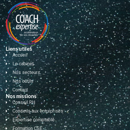
Liens utiles
Accueil
Le cabinet
Nos secteurs
Nos outils
Contact
Nos missions
Conseil RH
Conseils aux entreprises
Expertise comptable
Formation CSE