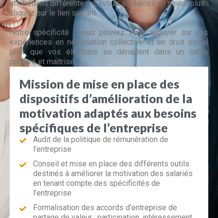
attributions différentes : Si vous souhaitez en savoir plus :
cliquez sur le lien suivant.
Notre spécificité : vous pouvez vous appuyer sur nos
expériences en négociation collective et en droit social
pour que vos élections se déroulent dans un cadre
préparé et maîtrisé.
Mission de mise en place des
dispositifs d’amélioration de la
motivation adaptés aux besoins
spécifiques de l’entreprise
Audit de la politique de rémunération de
l’entreprise
Conseil et mise en place des différents outils
destinés à améliorer la motivation des salariés
en tenant compte des spécificités de
l’entreprise
Formalisation des accords d’entreprise de
partage de valeur : participation, intéressement,