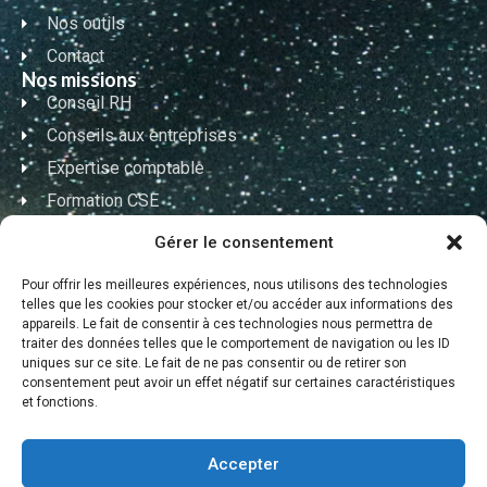
Nos outils
Contact
Nos missions
Conseil RH
Conseils aux entreprises
Expertise comptable
Formation CSE
Formation RH
Gérer le consentement
Nos coordonnées
Pour offrir les meilleures expériences, nous utilisons des technologies
telles que les cookies pour stocker et/ou accéder aux informations des
02 90 99 49 21
appareils. Le fait de consentir à ces technologies nous permettra de
traiter des données telles que le comportement de navigation ou les ID
uniques sur ce site. Le fait de ne pas consentir ou de retirer son
contact@coach-expertise.fr
consentement peut avoir un effet négatif sur certaines caractéristiques
et fonctions.
86 avenue de la Marne 56000 Vannes
Horaires d’ouverture
Accepter
Lundi – Vendredi : 9h-12h / 14h-17h